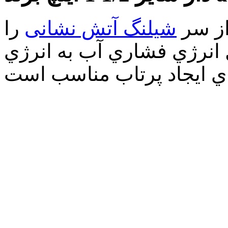
از سر
شیلنگ آتش نشانی
را
 انرژي فشاري آب به انرژي