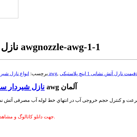
nozzle-awg-1-1
نازل شیردار پلاستیکی سایز 1 اینچ برند awg
کیawg
,
سرلوله آتش نشانی 1 اینچ awg
برچسب:
انواع نازل شیرد
سایز 1 اینچ برند awg آلمان
نازل شیردار سه
عت و کنترل حجم خروجی آب در انتهاي خط لوله آب مصرفی آتش نشا
به پایین این صفحه مراجعه کنید.
جهت دانلو کاتالوگ و مشاه