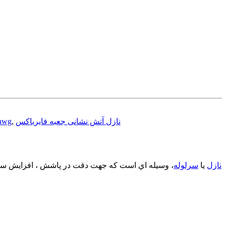
نازل آتش نشانی جعبه فایرباکس
,
قیمت نارل آتش نشانی 1 اینچ پلاستی
نازل
یا
سرلوله
، وسیله اي است که جهت دقت در پاشش ، افزایش سر