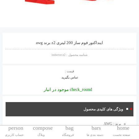
اینداکتور فوم ساز 200 لیتری z2 برند awg
شناسه محصول :
inductor-z2
قیمت :
تماس بگیرید
موجود در انبار
check_round
ویژگی های کلیدی محصول
برند :
AWG
person
compose
bag
bars
home
ساخت : آلمان
صفحه نخست
دسته بندی ها
فروشگاه
وبلاگ
حساب کاربری
ظرفیت : 200 لیتری Z2