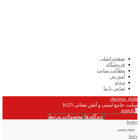
صفحه اصلی
فروشگاه
مطالب سایت
آموزش
ویدئو
تماس با ما
chevron_right
سایت جامع ایمنی و آتش نشانی Ir125
search
0
جزئیات محصول
دیدگاه ها
محصولات مرتبط
home
صفحه نخست
bars