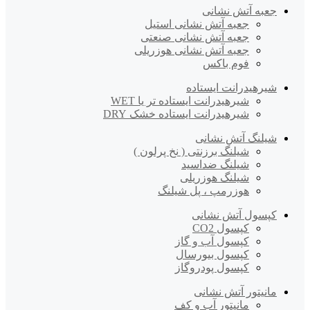
جعبه آتش نشانی
جعبه آتش نشانی استیل
جعبه آتش نشانی صنعتی
جعبه آتش نشانی هوزریلی
فوم باکس
شیرهیدرانت ایستاده
شیرهیدرانت ایستاده تر یا WET
شیرهیدرانت ایستاده خشک DRY
شیلنگ آتش نشانی
شیلنگ برزنتی ( نخ پرلون )
شیلنگ ضداسید
شیلنگ هوزریلی
هوزرمپ ، پل شیلنگ
کپسول آتش نشانی
کپسول CO2
کپسول آب و گاز
کپسول بیورسال
کپسول پودروگاز
مانیتور آتش نشانی
مانیتور آب و کف