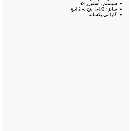
سیستم : استورز SS
سایز : 1/2-1 اینچ به 2 اینچ
گارانتی یکساله