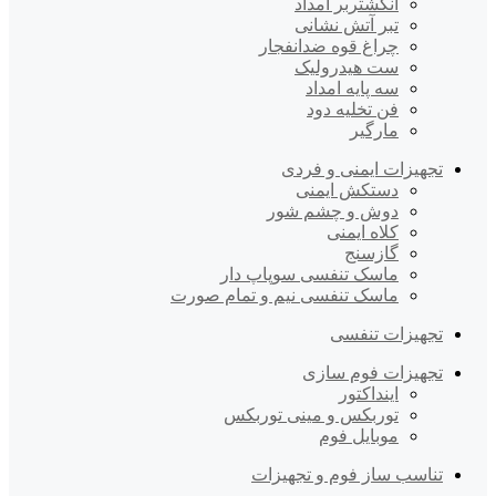
انگشتربر امداد
تبر آتش نشانی
چراغ قوه ضدانفجار
ست هیدرولیک
سه پایه امداد
فن تخلیه دود
مارگیر
تجهیزات ایمنی و فردی
دستکش ایمنی
دوش و چشم شور
کلاه ایمنی
گازسنج
ماسک تنفسی سوپاپ دار
ماسک تنفسی نیم و تمام صورت
تجهیزات تنفسی
تجهیزات فوم سازی
اینداکتور
توربکس و مینی توربکس
موبایل فوم
تناسب ساز فوم و تجهیزات