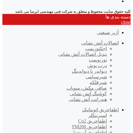
کلیه حقوق سایت محفوظ و متعلق به شرکت فنی مهندسی ایرسا می باشد
دسته بندی ها
close
آژیر صنعتی
اتصالات آتش نشانی
اجکتورپمپ
تبدیل اتصالات آتش نشانی
توربوپمپ
درب پوش
دیوایدر یا دیوایدینگ
شیرسیامی
شیرفلکه
صافی مکش، سوپاپ
کوپلینگ آتش نشانی
هیدرانت آتش نشانی
اطفاحریق اتوماتیک
اسپرینکلر
اطفاحریق Co2
اطفاحریق FM200
اطفاحریق آیروسل