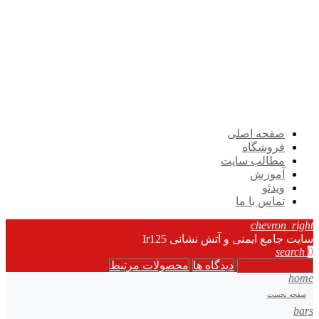
صفحه اصلی
فروشگاه
مطالب سایت
آموزش
ویدئو
تماس با ما
chevron_right
سایت جامع ایمنی و آتش نشانی Ir125
search
0
جزئیات محصول
دیدگاه ها
محصولات مرتبط
home
صفحه نخست
bars