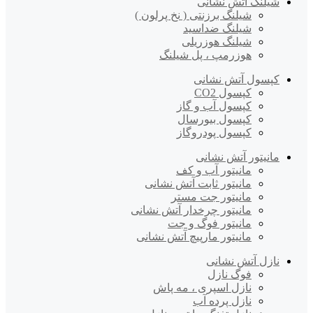
شیلنگ آتش نشانی
شیلنگ برزنتی ( نخ پرلون )
شیلنگ ضداسید
شیلنگ هوزریلی
هوزرمپ ، پل شیلنگ
کپسول آتش نشانی
کپسول CO2
کپسول آب و گاز
کپسول بیورسال
کپسول پودروگاز
مانیتور آتش نشانی
مانیتور آب و کف
مانیتور ثابت آتش نشانی
مانیتور جت مستر
مانیتور چرخدار آتش نشانی
مانیتور فوگ و جت
مانیتور مارپیچ آتش نشانی
نازل آتش نشانی
فوگ نازل
نازل اسپری ، مه پاش
نازل پرده آب