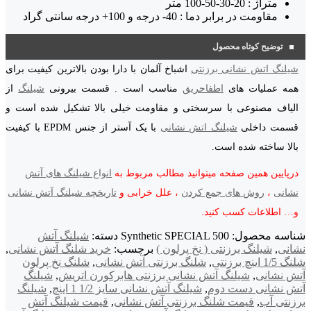
متراژ : 20-30-50-100 متر
مقاومت در برابر دما : 40- درجه و 100+ درجه سانتی گراد
توضیح کوتاه محصول
شیلنگ اتش نشانی برزنتی
اشباخ آلمان با دارا بودن بالاترین کیفیت برای
همه عملیات های
اطفاحریق
مناسب است . قسمت بیرونی
شیلنگ
از
الیاف مصنوعی با سرسختی و مقاومت خیلی بالا تشکیل شده است و
قسمت داخلی
شیلنگ اتش نشانی
با یک آستر از جنس EPDM با کیفیت
بالا ساخته شده است.
درپایین همین صفحه میتوانید مطالب مربوط به
انواع شیلنگ های آتش
نشانی
،
روش های جمع کردن
، علل خرابی و
تاریخچه شیلنگ آتش نشانی
و… اطلاعات کسب کنید.
شناسه محصول:
Synthetic SPECIAL 500
دسته:
شیلنگ آتش
نشانی
,
شیلنگ برزنتی ( نخ پرلون )
برچسب:
خرید شلنگ آتش نشانی
,
شلنگ 1/5 اینچ برزنتی
,
شلنگ برزنتی آتش نشانی
,
شلنگ نخ پرلون
آتش نشانی
,
شیلنگ آتش نشانی برزنتی هابرکورن اتریش
,
شیلنگ
آتش نشانی دست دوم
,
شیلنگ آتش نشانی سایز 1/2 1 اینچ
,
شیلنگ
برزنتی آب
,
قیمت شلنگ برزنتی آتش نشانی
,
قیمت شیلنگ آتش