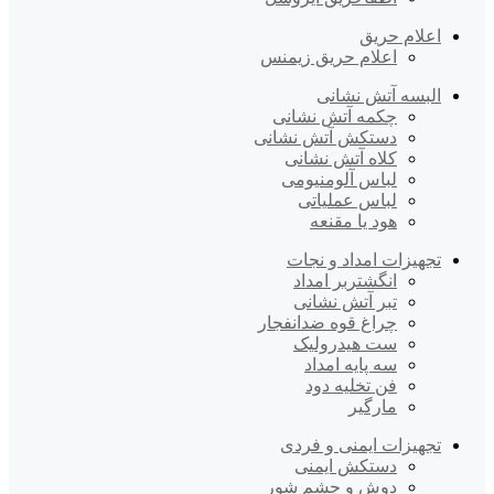
اعلام حریق
اعلام حریق زیمنس
البسه آتش نشانی
چکمه آتش نشانی
دستکش آتش نشانی
کلاه آتش نشانی
لباس آلومنیومی
لباس عملیاتی
هود یا مقنعه
تجهیزات امداد و نجات
انگشتربر امداد
تبر آتش نشانی
چراغ قوه ضدانفجار
ست هیدرولیک
سه پایه امداد
فن تخلیه دود
مارگیر
تجهیزات ایمنی و فردی
دستکش ایمنی
دوش و چشم شور