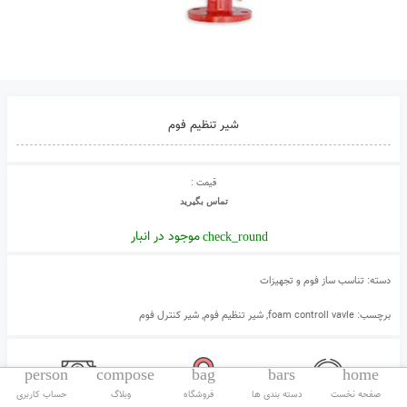
شیر تنظیم فوم
قیمت :
تماس بگیرید
موجود در انبار
check_round
دسته:
تناسب ساز فوم و تجهیزات
برچسب:
foam controll vavle
,
شیر تنظیم فوم
,
شیر کنترل فوم
person
compose
bag
bars
home
صفحه نخست
دسته بندی ها
فروشگاه
وبلاگ
حساب کاربری
مشاوره تلفنی رایگان
ارسال به سراسر کشور
تضمین بهترین قیمت