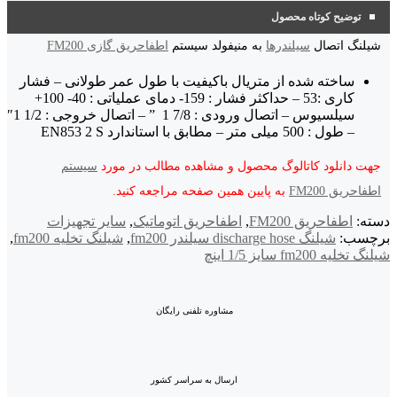
توضیح کوتاه محصول
شیلنگ اتصال
سیلندرها
به منیفولد سیستم
اطفاحریق گازی FM200
ساخته شده از متریال باکیفیت با طول عمر طولانی – فشار
کاری :53 – حداکثر فشار : 159- دمای عملیاتی : 40- 100+
سیلسیوس – اتصال ورودی : 7/8 1 ” – اتصال خروجی : 1/2 1″
– طول : 500 میلی متر – مطابق با استاندارد EN853 2 S
جهت دانلود کاتالوگ محصول و مشاهده مطالب در مورد
سیستم
اطفاحریق FM200
به پایین همین صفحه مراجعه کنید.
دسته:
اطفاحریق FM200
,
اطفاحریق اتوماتیک
,
سایر تجهیزات
برچسب:
شیلنگ discharge hose سیلندر fm200
,
شیلنگ تخلیه fm200
,
شیلنگ تخلیه fm200 سایز 1/5 اینچ
مشاوره تلفنی رایگان
ارسال به سراسر کشور