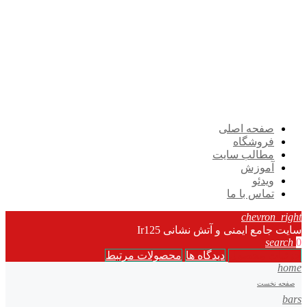
صفحه اصلی
فروشگاه
مطالب سایت
آموزش
ویدئو
تماس با ما
chevron_right
سایت جامع ایمنی و آتش نشانی Ir125
search
0
جزئیات محصول
دیدگاه ها
محصولات مرتبط
home
صفحه نخست
bars