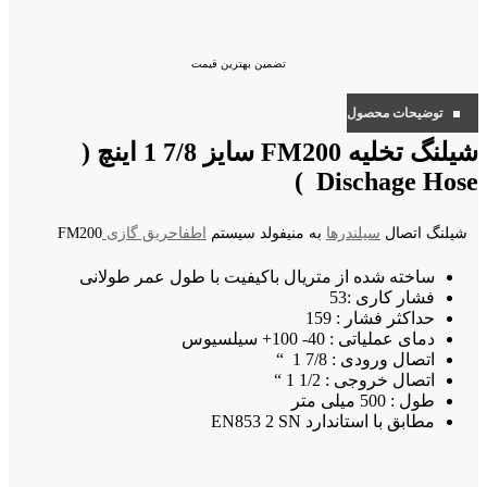
تضمین بهترین قیمت
توضیحات محصول
شیلنگ تخلیه FM200 سایز 7/8 1 اینچ (
Dischage Hose )
شیلنگ اتصال
سیلندرها
به منیفولد سیستم
اطفاحریق گازی
FM200
ساخته شده از متریال باکیفیت با طول عمر طولانی
فشار کاری :53
حداکثر فشار : 159
دمای عملیاتی : 40- 100+ سیلسیوس
اتصال ورودی : 7/8 1 “
اتصال خروجی : 1/2 1 “
طول : 500 میلی متر
مطابق با استاندارد EN853 2 SN