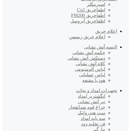
اسپرینکلر
اطفاحریق Co2
اطفاحریق FM200
اطفاحریق آیروسل
اعلام حریق
اعلام حریق زیمنس
البسه آتش نشانی
چکمه آتش نشانی
دستکش آتش نشانی
کلاه آتش نشانی
لباس آلومنیومی
لباس عملیاتی
هود یا مقنعه
تجهیزات امداد و نجات
انگشتربر امداد
تبر آتش نشانی
چراغ قوه ضدانفجار
ست هیدرولیک
سه پایه امداد
فن تخلیه دود
مارگیر