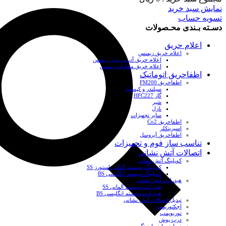
نمایش سبد خرید
تسویه حساب
دسـته بـندی محـصولات
اعلام حریق
اعلام حریق زیمنس
اعلام حریق آدرس پذیر زیمنس
اعلام حریق متعارف زیمنس
اطفاحریق اتوماتیک
اطفاحریق FM200
سیلندر و کپسول
گاز HFC227
شیر
نازل
سایر تجهیزات
اطفاحریق Co2
اسپرینکلر
اطفاحریق آیروسل
تناسب ساز فوم و تجهیزات
اتصالات آتش نشانی
کوپلینگ آتش نشانی
کوپلینگ سیستم آلمانی استورز SS
کوپلینگ سیستم انگلیسی BS
هیدرانت آتش نشانی
هیدرانت سیستم آلمانی SS
هیدرانت سیستم انگلیسی BS
تبدیل اتصالات آتش نشانی
اجکتورپمپ
توربوپمپ
درب پوش