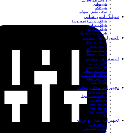
دیوایدر یا دیوایدینگ
شیرسیامی
شیرفلکه
صافی مکش، سوپاپ
شیلنگ آتش نشانی
شیلنگ برزنتی ( نخ پرلون )
شیلنگ ضداسید
شیلنگ هوزریلی
هوزرمپ ، پل شیلنگ
کپسول آتش نشانی
کپسول پودروگاز
کپسول CO2
کپسول آب و گاز
کپسول بیورسال
البسه آتش نشانی
لباس عملیاتی
لباس آلومنیومی
چکمه آتش نشانی
دستکش آتش نشانی
کلاه آتش نشانی
هود یا مقنعه
تجهیزات امداد و نجات
ست هیدرولیک
چراغ قوه ضدانفجار
فن تخلیه دود
تبر آتش نشانی
سه پایه امداد
انگشتربر امداد
مارگیر
تجهیزات ایمنی و فردی
دستکش ایمنی
دوش و چشم شور
کلاه ایمنی