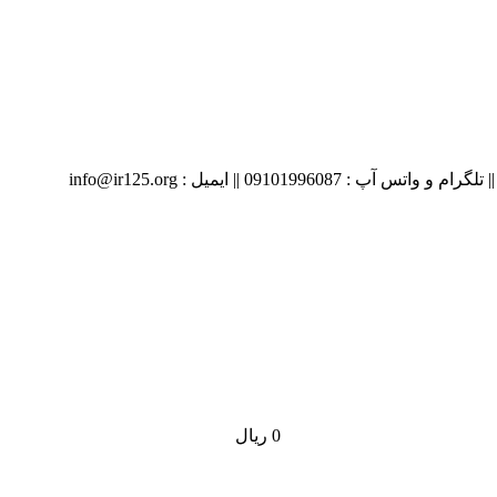
09 || ایمیل : info@ir125.org
0
ریال