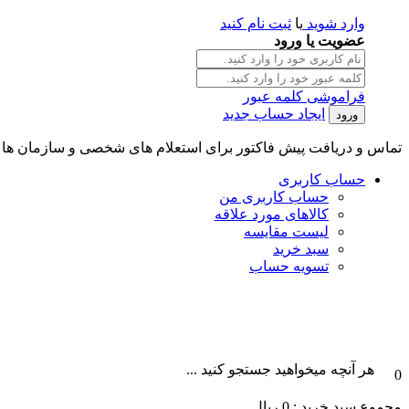
وارد شوید
یا
ثبت نام کنید
عضویت یا ورود
فراموشی کلمه عبور
ایجاد حساب جدید
تماس و دریافت پیش فاکتور برای استعلام های شخصی و سازمان ها || تلگرام و واتس آپ : 101996087
حساب کاربری
حساب کاربری من
کالاهای مورد علاقه
لیست مقایسه
سبد خرید
تسویه حساب
هر آنچه میخواهید جستجو کنید ...
0
مجموع سبد خرید :
0
ریال