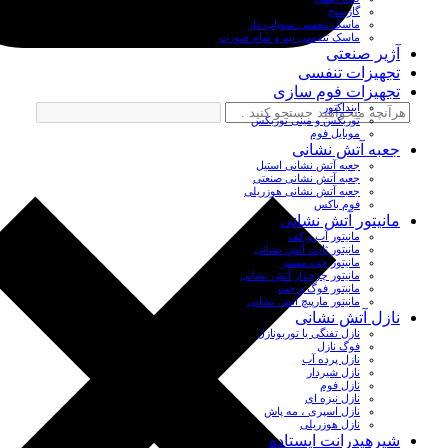
گازسنج
ماسک تنفسی سوپاپ دار
ماسک تنفسی نیم و تمام صورت
آژیر صنعتی
تجهیزات تنفسی
تجهیزات فوم سازی
اینداکتور
توربکس و مینی توربکس
موبایل فوم
جعبه آتش نشانی
جعبه آتش نشانی استیل
جعبه آتش نشانی صنعتی
جعبه آتش نشانی هوزریلی
فوم باکس
مانیتور آتش نشانی
مانیتور آب و کف
مانیتور ثابت آتش نشانی
مانیتور جت مستر
مانیتور چرخدار آتش نشانی
مانیتور فوگ و جت
مانیتور مارپیچ آتش نشانی
نازل آتش نشانی
نازل تفنگی یا توربونازل
فوگ نازل
نازل پرده آب
نازل شیردار
نازل فوم
نازل نیزه ای
نازل اسپری ، مه پاش
نازل هوزریلی
شیرهیدرانت ایستاده