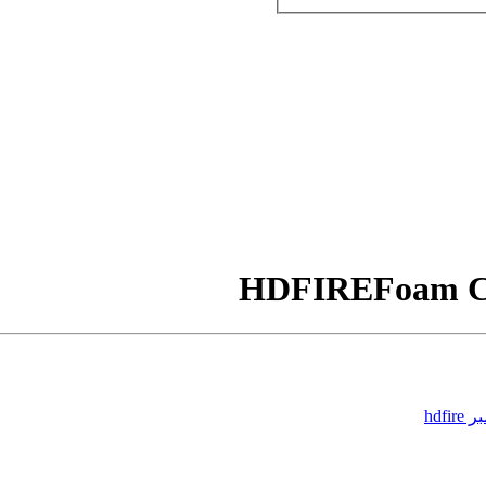
Foam 
hdfi