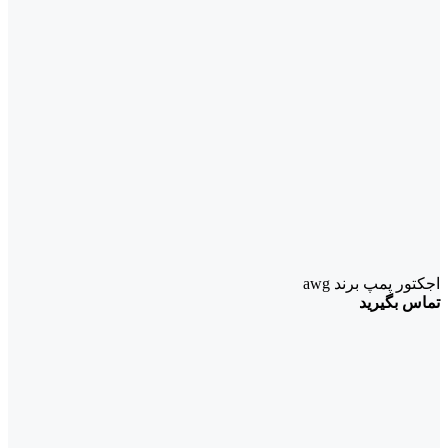
اجکتور پمپ برند awg
تماس بگیرید