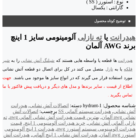
نوع : استورز ( SS )
گارانتی : یکسال
توضیح کوتاه محصول
هیدرانت
یا
ته نازلی
آلومینومی سایز 1 اینچ
برند AWG آلمان
هیدرانت
ها قطعه یا واسطه هایی هستند که
شیلنگ آتش نشانی
را به
شیر
فلکه
یا به
نازل
متصل می کنند در کل برای اتصال دو قطعه آتش نشانی
مورد استفاده قرار می گیرند که در انواع سایز ها موجود می باشند.
جهت
اطلاع از قیمت ، سایر برندها و مدل های دیگر و دریافت پیش فاکتور با ما
تماس بگیرید .
شناسه محصول:
hydrant-1
دسته:
اتصالات آتش نشانی
,
هیدرانت
آتش نشانی
,
هیدرانت سیستم آلمانی SS
برچسب:
اتصالات آتش
نشانی awg آلمان
,
بهترین قیمت هیدرانت آتش نشانی آلمانی awg
,
ته
نازلی آلمانی آتش نشانی
,
خرید هیدرانت آلومنیومی 1 اینچ
,
قیمت
هیدرانت آلومینومی سیستم استورز awg
,
هیدرانت 1 اینچ آلومینومی
استورز awg آلمان
,
هیدرانت آتش نشانی 1 اینچ آلمانی
,
هیدرانت آتش