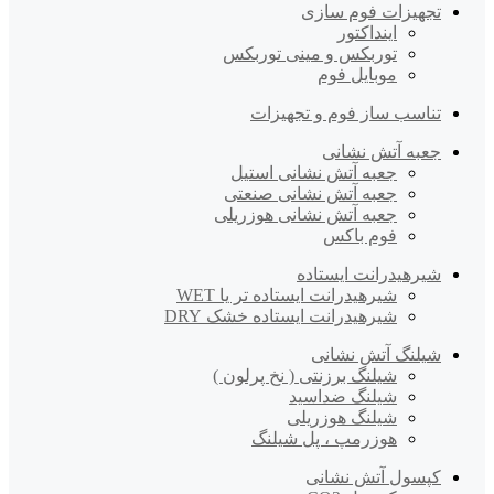
تجهیزات فوم سازی
اینداکتور
توربکس و مینی توربکس
موبایل فوم
تناسب ساز فوم و تجهیزات
جعبه آتش نشانی
جعبه آتش نشانی استیل
جعبه آتش نشانی صنعتی
جعبه آتش نشانی هوزریلی
فوم باکس
شیرهیدرانت ایستاده
شیرهیدرانت ایستاده تر یا WET
شیرهیدرانت ایستاده خشک DRY
شیلنگ آتش نشانی
شیلنگ برزنتی ( نخ پرلون )
شیلنگ ضداسید
شیلنگ هوزریلی
هوزرمپ ، پل شیلنگ
کپسول آتش نشانی