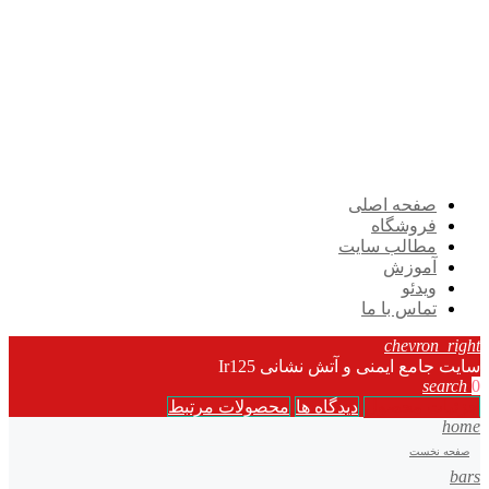
صفحه اصلی
فروشگاه
مطالب سایت
آموزش
ویدئو
تماس با ما
chevron_right
سایت جامع ایمنی و آتش نشانی Ir125
search
0
جزئیات محصول
دیدگاه ها
محصولات مرتبط
home
صفحه نخست
bars