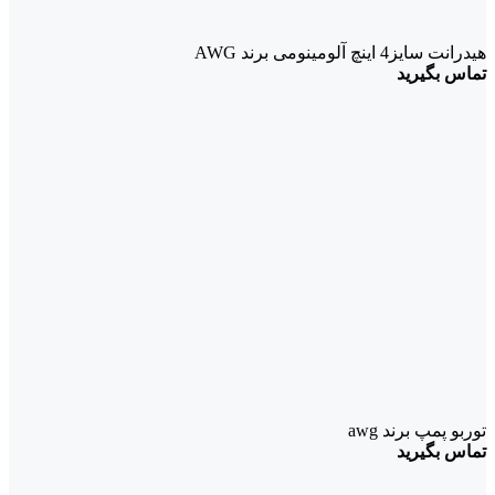
هیدرانت سایز4 اینچ آلومینومی برند AWG
تماس بگیرید
توربو پمپ برند awg
تماس بگیرید