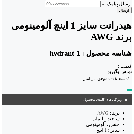
ارسال پیامک به
ارسال
هیدرانت سایز 1 اینچ آلومینومی
برند AWG
شناسه محصول :
hydrant-1
قیمت :
تماس بگیرید
check_round
موجود در انبار
ویژگی های کلیدی محصول
برند :
AWG
ساخت : آلمان
جنس : آلومینومی
سایز : 1 اینچ