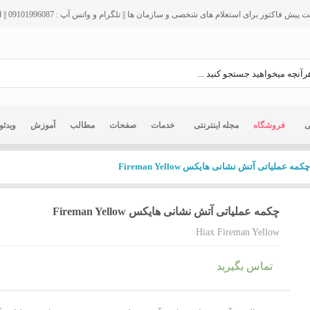
فاکتور برای استعلام های شخصی و سازمان ها || تلگرام و واتس آپ : 09101996087 || ایمیل : info@ir125.org
ی
فروشگاه
مجله اینترنتی
خدمات
صفحات
مطالب
آموزش
ویدئو
کمه عملیاتی آتش نشانی هایکس Fireman Yellow
چکمه عملیاتی آتش نشانی هایکس Fireman Yellow
Hiax Fireman Yellow
تماس بگیرید