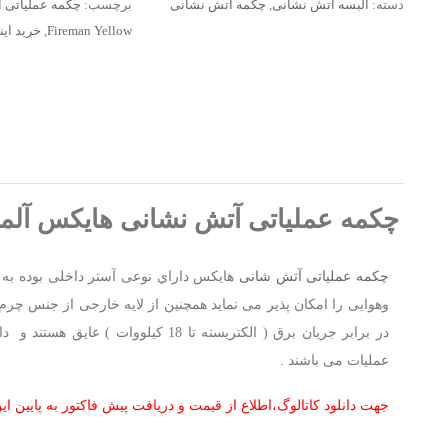
دسته:
البسه آتش نشانی
,
چکمه آتش نشانی
برچسب:
Fireman Yellow
,
خرید ای
نشانی هایکس آلمان
,
خری
آتش نشانی عایق برق برن
مشخصات چکمه عملیاتی 
آلمان
چکمه عملیاتی آتش نشانی هایکس آلمان  Fireman Yellow
چکمه عملیاتی آتش شانی
هایکس داراي نوعی آستر داخلی بوده به م
وهوایی را امکان پذیر می نماید همچنین از لایه خارجی از جنس چر
در برابر جریان برق ( الکتریسته تا 18 کیلووات ) عایق هستند و داراي انعطاف پذیري بالا جهت سهولت حرکت
عملیات می باشند .
جهت دانلود کاتالوگ،اطلاع از قیمت و دریافت پیش فاکتور به پایین ا