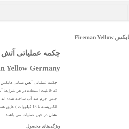
Fireman 
چکمه عملیاتی آتش 
n Yellow Germany
چکمه عملیاتی آتش نشانی
هایکس دا
که قابلیت استفاده در هر شرایط آب 
جنس چرم ضد آب ساخته شده اند 
الکتریسته تا 18 کیلووات ) عایق هستند و داراي انعطاف پذیري بالا جهت سهولت حرکت
نشان
در حین عملیات می باشند .
ویژگی‌های محصول