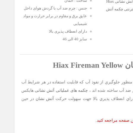
ساخت : آلمان
چکمه عملیاتی آتش نشانی Hiax
جنس : چرم ضد آب با گردش هوای داخل
نترنتی چکمه آتش
عایق برق و مقاوم در برابر حرارت و مواد
د چکمه عملیاتی
شیمیایی
د هایکس آلمان
,
دارای انعطاف پذیری بالا
آتش نشانی هایکس
سایز 40 الی 46
Hiax
نظور جلوگیري از نفوذ آب که قابلیت استفاده در هر شرایط آب
م ضد آب ساخته شده اند ،
چکمه های عملیاتی آتش نشانی
هایکس
آتش نشان
در حین
ین صفحه مراجعه کنید.