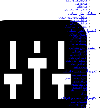
دیوایدر یا دیوایدینگ
شیرسیامی
شیرفلکه
صافی مکش، سوپاپ
شیلنگ آتش نشانی
شیلنگ برزنتی ( نخ پرلون )
شیلنگ ضداسید
شیلنگ هوزریلی
هوزرمپ ، پل شیلنگ
کپسول آتش نشانی
کپسول پودروگاز
کپسول CO2
کپسول آب و گاز
کپسول بیورسال
البسه آتش نشانی
لباس عملیاتی
لباس آلومنیومی
چکمه آتش نشانی
دستکش آتش نشانی
کلاه آتش نشانی
هود یا مقنعه
تجهیزات امداد و نجات
ست هیدرولیک
چراغ قوه ضدانفجار
فن تخلیه دود
تبر آتش نشانی
سه پایه امداد
انگشتربر امداد
مارگیر
تجهیزات ایمنی و فردی
دستکش ایمنی
دوش و چشم شور
کلاه ایمنی