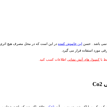
ل اتش نشانی بایا
,
لیست قیمت کپسول آتش نشانی
 نمی باشد . حسن
این خاموش کننده
در این است که در محل مصرف هیچ اثری ب
قی مورد استفاده قرار می گیرد.
ط با
کپسول های آتش نشانی
اطلاعات کسب کنید.
رکیب کربن با اکسیژن بدست می آید.
Co2
برخلاف اکسیژن که باعث شعله ور