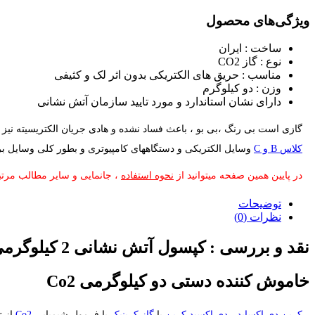
کپسول آتش نشانی مناسب برق
,
کپسول آتش نشانی یابا سیلندر
,
کپسو
ویژگی‌های محصول
ساخت : ایران
نوع : گاز CO2
مناسب : حریق های الکتریکی بدون اثر لک و کثیفی
وزن : دو کیلوگرم
دارای نشان استاندارد و مورد تایید سازمان آتش نشانی
گازی است بی رنگ ،بی بو ، باعث فساد نشده و هادی جریان الکتریسیته نیز
کلاس B و C
وسایل الکتریکی و دستگاههای کامپیوتری و بطور کلی وسایل بر
در پایین همین صفحه میتوانید از
نحوه استفاده
، جانمایی و سایر مطالب مرتب
توضیحات
نظرات (0)
نقد و بررسی :
کپسول آتش نشانی 2 کیلوگرمی Co2
خاموش کننده دستی دو کیلوگرمی Co2
کربن دی اکساید
،
دی اکسید کربن
یا
گاز کربنیک
با فرمول شیمیایی
Co2
از ت