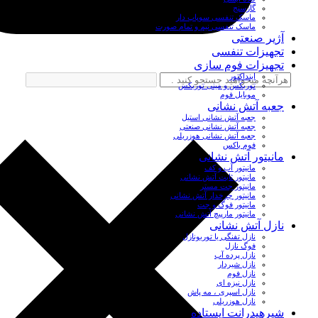
گازسنج
ماسک تنفسی سوپاپ دار
ماسک تنفسی نیم و تمام صورت
آژیر صنعتی
تجهیزات تنفسی
تجهیزات فوم سازی
اینداکتور
توربکس و مینی توربکس
موبایل فوم
جعبه آتش نشانی
جعبه آتش نشانی استیل
جعبه آتش نشانی صنعتی
جعبه آتش نشانی هوزریلی
فوم باکس
مانیتور آتش نشانی
مانیتور آب و کف
مانیتور ثابت آتش نشانی
مانیتور جت مستر
مانیتور چرخدار آتش نشانی
مانیتور فوگ و جت
مانیتور مارپیچ آتش نشانی
نازل آتش نشانی
نازل تفنگی یا توربونازل
فوگ نازل
نازل پرده آب
نازل شیردار
نازل فوم
نازل نیزه ای
نازل اسپری ، مه پاش
نازل هوزریلی
شیرهیدرانت ایستاده