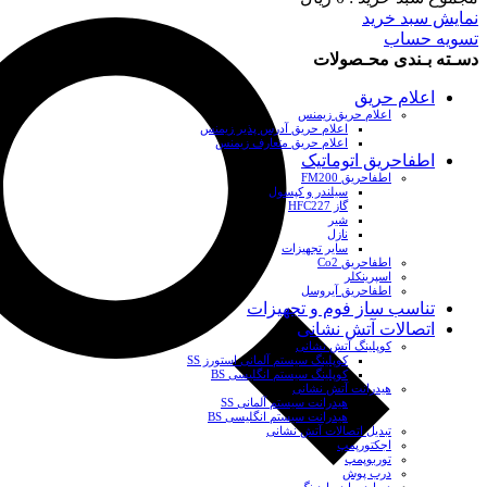
نمایش سبد خرید
تسویه حساب
دسـته بـندی محـصولات
اعلام حریق
اعلام حریق زیمنس
اعلام حریق آدرس پذیر زیمنس
اعلام حریق متعارف زیمنس
اطفاحریق اتوماتیک
اطفاحریق FM200
سیلندر و کپسول
گاز HFC227
شیر
نازل
سایر تجهیزات
اطفاحریق Co2
اسپرینکلر
اطفاحریق آیروسل
تناسب ساز فوم و تجهیزات
اتصالات آتش نشانی
کوپلینگ آتش نشانی
کوپلینگ سیستم آلمانی استورز SS
کوپلینگ سیستم انگلیسی BS
هیدرانت آتش نشانی
هیدرانت سیستم آلمانی SS
هیدرانت سیستم انگلیسی BS
تبدیل اتصالات آتش نشانی
اجکتورپمپ
توربوپمپ
درب پوش