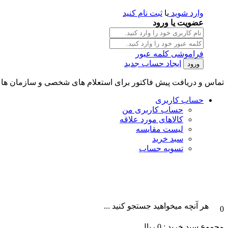
وارد شوید
یا
ثبت نام کنید
عضویت یا ورود
فراموشی کلمه عبور
ایجاد حساب جدید
تماس و دریافت پیش فاکتور برای استعلام های شخصی و سازمان ها || تلگرام و واتس آپ : 101996087
حساب کاربری
حساب کاربری من
کالاهای مورد علاقه
لیست مقایسه
سبد خرید
تسویه حساب
هر آنچه میخواهید جستجو کنید ...
0
مجموع سبد خرید :
0
ریال