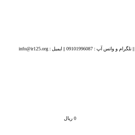
09 || ایمیل : info@ir125.org
0
ریال