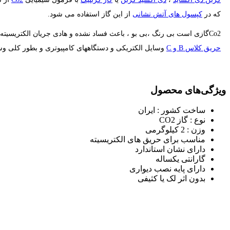
که در
کپسول های آتش نشانی
از این گاز استفاده می شود.
Co2گازی است بی رنگ ،بی بو ، باعث فساد نشده و هادی جریان الکتریسیته نیز نمی باشد . حسن
حریق کلاس B و C
وسایل الکتریکی و دستگاههای کامپیوتری و بطور کلی وس
ویژگی‌های محصول
ساخت کشور : ایران
نوع : گاز CO2
وزن : 2 کیلوگرمی
مناسب برای حریق های الکتریسیته
دارای نشان استاندارد
گارانتی یکساله
دارای پایه نصب دیواری
بدون اثر لک یا کثیفی