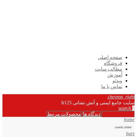
صفحه اصلی
فروشگاه
مطالب سایت
آموزش
ویدئو
تماس با ما
chevron_right
سایت جامع ایمنی و آتش نشانی Ir125
search
0
جزئیات محصول
دیدگاه ها
محصولات مرتبط
home
صفحه نخست
bars