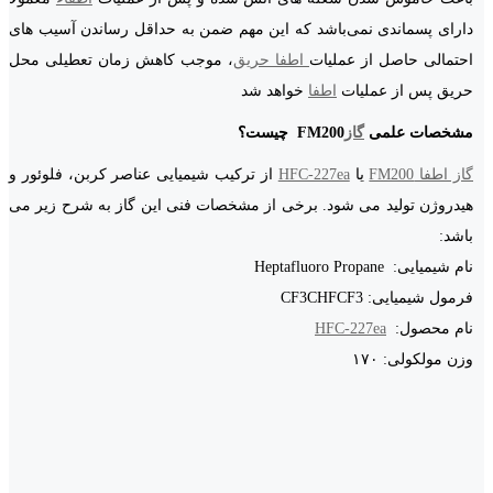
دارای پسماندی نمی‌باشد که این مهم ضمن به حداقل رساندن آسیب های
احتمالی حاصل از عملیات
اطفا حریق
، موجب کاهش زمان تعطیلی محل
حریق پس از عملیات
اطفا
خواهد شد
مشخصات علمی
گاز
FM200
چیست؟
گاز اطفا FM200
یا
HFC-227ea
از ترکیب شیمیایی عناصر کربن، فلوئور و
هیدروژن تولید می شود. برخی از مشخصات فنی این گاز به شرح زیر می
باشد:
نام شیمیایی: Heptafluoro Propane
فرمول شیمیایی: CF3CHFCF3
نام محصول:
HFC-227ea
وزن مولکولی: ۱۷۰