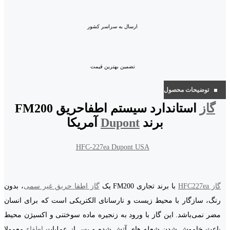
ارسال به سراسر کشور
تضمین بهترین قیمت
توضیحات محصول
گاز
استاندارد سیستم اطفاحریق FM200
برند
Dupont
آمریکا
HFC-227ea Dupont USA
گاز HFC227ea
با برند تجاری FM200 یک
گاز اطفا حریق غیر سمی
، بدون
رنگ، سازگار با محیط زیست و نارسانای الکتریکی است که برای انسان
مضر نمی‌باشد. این گاز با ورود به زنجیره ماده سوختنی و اکسیژن محیط
باعث خاموش شدن شعله های آتش شده و پس از عملیات
اطفاء
معمولا