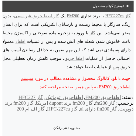
توضیح کوتاه محصول
گاز HFC227ea
با برند تجاری
FM200
یک
گاز اطفا حریق غیر سمی
، بدون
رنگ، سازگار با محیط زیست و نارسانای الکتریکی است که برای انسان
مضر نمی‌باشد. این
گاز
با ورود به زنجیره ماده سوختنی و اکسیژن محیط
باعث خاموش شدن شعله های آتش شده و پس از عملیات
اطفاء
معمولا
دارای پسماندی نمی‌باشد که این مهم ضمن به حداقل رساندن آسیب های
احتمالی حاصل از عملیات
اطفا حریق
، موجب کاهش زمان تعطیلی محل
حریق پس از عملیات اطفا خواهد شد.
جهت دانلود کاتالوگ محصول و مشاهده مطالب در مورد
سیستم
اطفاحریق FM200
به پایین همین صفحه مراجعه کنید
دسته:
اطفاحریق FM200
,
اطفاحریق اتوماتیک
,
گاز HFC227
برچسب:
گاز fm200
,
گاز fm200 برند dupont امریکا
,
گاز fm200 برند
دوپونت
,
گاز fm200 دارای ul
,
گاز HFC-227ea
,
گاز اف ام 200
مشاوره تلفنی رایگان