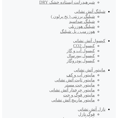
شیرهیدرانت ایستاده خشک DRY
شیلنگ آتش نشانی
شیلنگ برزنتی ( نخ پرلون )
شیلنگ ضداسید
شیلنگ هوزریلی
هوزرمپ ، پل شیلنگ
کپسول آتش نشانی
کپسول CO2
کپسول آب و گاز
کپسول بیورسال
کپسول پودروگاز
مانیتور آتش نشانی
مانیتور آب و کف
مانیتور ثابت آتش نشانی
مانیتور جت مستر
مانیتور چرخدار آتش نشانی
مانیتور فوگ و جت
مانیتور مارپیچ آتش نشانی
نازل آتش نشانی
فوگ نازل