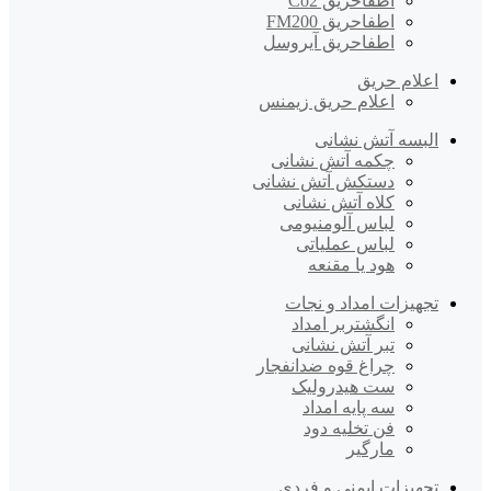
اطفاحریق Co2
اطفاحریق FM200
اطفاحریق آیروسل
اعلام حریق
اعلام حریق زیمنس
البسه آتش نشانی
چکمه آتش نشانی
دستکش آتش نشانی
کلاه آتش نشانی
لباس آلومنیومی
لباس عملیاتی
هود یا مقنعه
تجهیزات امداد و نجات
انگشتربر امداد
تبر آتش نشانی
چراغ قوه ضدانفجار
ست هیدرولیک
سه پایه امداد
فن تخلیه دود
مارگیر
تجهیزات ایمنی و فردی