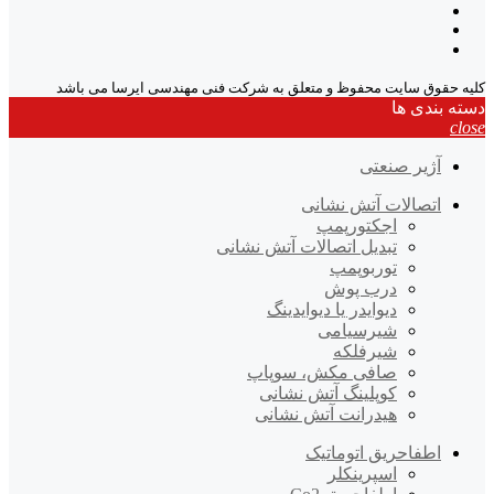
کلیه حقوق سایت محفوظ و متعلق به شرکت فنی مهندسی ایرسا می باشد
دسته بندی ها
close
آژیر صنعتی
اتصالات آتش نشانی
اجکتورپمپ
تبدیل اتصالات آتش نشانی
توربوپمپ
درب پوش
دیوایدر یا دیوایدینگ
شیرسیامی
شیرفلکه
صافی مکش، سوپاپ
کوپلینگ آتش نشانی
هیدرانت آتش نشانی
اطفاحریق اتوماتیک
اسپرینکلر