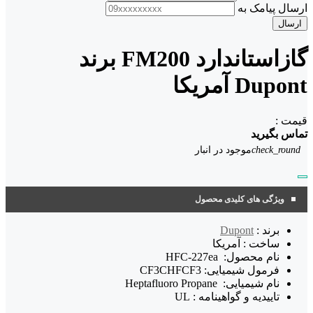
ارسال پیامک به
ارسال
گازاستاندارد FM200 برند
Dupont آمریکا
قیمت :
تماس بگیرید
check_round
موجود در انبار
ویژگی های کلیدی محصول
برند :
Dupont
ساخت : آمریکا
نام محصول: HFC-227ea
فرمول شیمیایی: CF3CHFCF3
نام شیمیایی: Heptafluoro Propane
تاییدیه و گواهینامه : UL