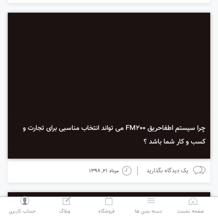
چرا سیستم اطفاحریق FM200 می تواند انتخاب مناسبی برای تجارت و
کسب و کار شما باشد ؟
chats
time
یک دیدگاه بگذارید
مرداد 21, 1398
person
compose
bag
bars
home
صفحه نخست
دسته بندی ها
فروشگاه
وبلاگ
حساب کاربری