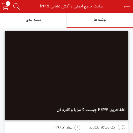
0
menu
سایت جامع ایمنی و آتش نشانی Ir125
search
نوشته ها
دسته بندی
اطفاحریق FE36 چیست ؟ مزایا و کابرد آن
chats
time
یک دیدگاه بگذارید
مرداد 21, 1398