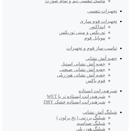
ماسک تنفسی نیم و تمام صورت
تجهیزات تنفسی
تجهیزات فوم سازی
اینداکتور
توربکس و مینی توربکس
موبایل فوم
تناسب ساز فوم و تجهیزات
جعبه آتش نشانی
جعبه آتش نشانی استیل
جعبه آتش نشانی صنعتی
جعبه آتش نشانی هوزریلی
فوم باکس
شیرهیدرانت ایستاده
شیرهیدرانت ایستاده تر یا WET
شیرهیدرانت ایستاده خشک DRY
شیلنگ آتش نشانی
شیلنگ برزنتی ( نخ پرلون )
شیلنگ ضداسید
شیلنگ هوزریلی