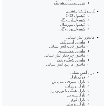
هوزرمپ ، پل شیلنگ
کپسول آتش نشانی
کپسول CO2
کپسول آب و گاز
کپسول بیورسال
کپسول پودروگاز
مانیتور آتش نشانی
مانیتور آب و کف
مانیتور ثابت آتش نشانی
مانیتور جت مستر
مانیتور چرخدار آتش نشانی
مانیتور فوگ و جت
مانیتور مارپیچ آتش نشانی
نازل آتش نشانی
فوگ نازل
نازل اسپری ، مه پاش
نازل پرده آب
نازل تفنگی یا توربونازل
نازل شیردار
نازل فوم
نازل نیزه ای