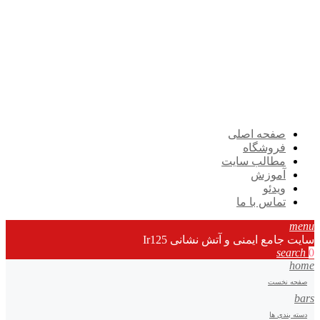
صفحه اصلی
فروشگاه
مطالب سایت
آموزش
ویدئو
تماس با ما
menu
سایت جامع ایمنی و آتش نشانی Ir125
search
0
home
صفحه نخست
bars
دسته بندی ها