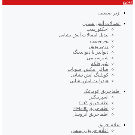
close
آژیر صنعتی
اتصالات آتش نشانی
اجکتورپمپ
تبدیل اتصالات آتش نشانی
توربوپمپ
درب پوش
دیوایدر یا دیوایدینگ
شیرسیامی
شیرفلکه
صافی مکش، سوپاپ
کوپلینگ آتش نشانی
هیدرانت آتش نشانی
اطفاحریق اتوماتیک
اسپرینکلر
اطفاحریق Co2
اطفاحریق FM200
اطفاحریق آیروسل
اعلام حریق
اعلام حریق زیمنس