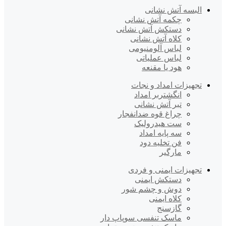
البسه آتش نشانی
چکمه آتش نشانی
دستکش آتش نشانی
کلاه آتش نشانی
لباس آلومنیومی
لباس عملیاتی
هود یا مقنعه
تجهیزات امداد و نجات
انگشتربر امداد
تبر آتش نشانی
چراغ قوه ضدانفجار
ست هیدرولیک
سه پایه امداد
فن تخلیه دود
مارگیر
تجهیزات ایمنی و فردی
دستکش ایمنی
دوش و چشم شور
کلاه ایمنی
گازسنج
ماسک تنفسی سوپاپ دار