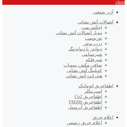
close
آژیر صنعتی
اتصالات آتش نشانی
اجکتورپمپ
تبدیل اتصالات آتش نشانی
توربوپمپ
درب پوش
دیوایدر یا دیوایدینگ
شیرسیامی
شیرفلکه
صافی مکش، سوپاپ
کوپلینگ آتش نشانی
هیدرانت آتش نشانی
اطفاحریق اتوماتیک
اسپرینکلر
اطفاحریق Co2
اطفاحریق FM200
اطفاحریق آیروسل
اعلام حریق
اعلام حریق زیمنس