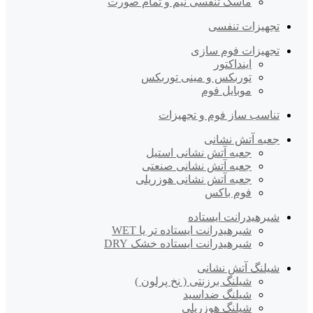
ماسک تنفسی نیم و تمام صورت
تجهیزات تنفسی
تجهیزات فوم سازی
اینداکتور
توربکس و مینی توربکس
موبایل فوم
تناسب ساز فوم و تجهیزات
جعبه آتش نشانی
جعبه آتش نشانی استیل
جعبه آتش نشانی صنعتی
جعبه آتش نشانی هوزریلی
فوم باکس
شیرهیدرانت ایستاده
شیرهیدرانت ایستاده تر یا WET
شیرهیدرانت ایستاده خشک DRY
شیلنگ آتش نشانی
شیلنگ برزنتی ( نخ پرلون )
شیلنگ ضداسید
شیلنگ هوزریلی