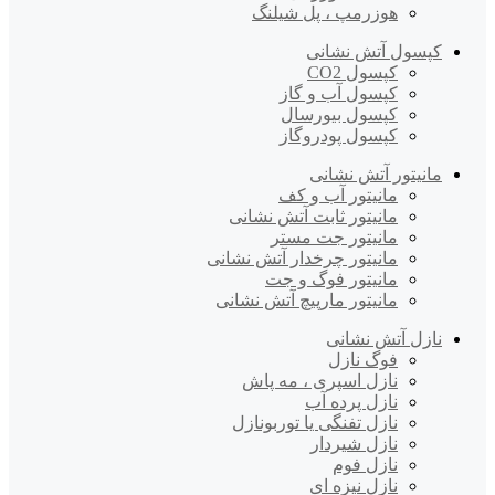
هوزرمپ ، پل شیلنگ
کپسول آتش نشانی
کپسول CO2
کپسول آب و گاز
کپسول بیورسال
کپسول پودروگاز
مانیتور آتش نشانی
مانیتور آب و کف
مانیتور ثابت آتش نشانی
مانیتور جت مستر
مانیتور چرخدار آتش نشانی
مانیتور فوگ و جت
مانیتور مارپیچ آتش نشانی
نازل آتش نشانی
فوگ نازل
نازل اسپری ، مه پاش
نازل پرده آب
نازل تفنگی یا توربونازل
نازل شیردار
نازل فوم
نازل نیزه ای