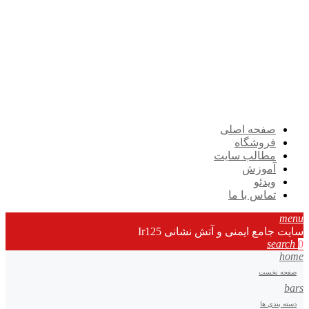
صفحه اصلی
فروشگاه
مطالب سایت
آموزش
ویدئو
تماس با ما
menu
سایت جامع ایمنی و آتش نشانی Ir125
search
0
home
صفحه نخست
bars
دسته بندی ها