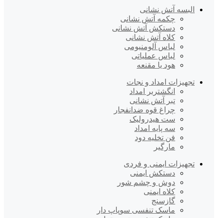
البسه آتش نشانی
چکمه آتش نشانی
دستکش آتش نشانی
کلاه آتش نشانی
لباس آلومنیومی
لباس عملیاتی
هود یا مقنعه
تجهیزات امداد و نجات
انگشتربر امداد
تبر آتش نشانی
چراغ قوه ضدانفجار
ست هیدرولیک
سه پایه امداد
فن تخلیه دود
مارگیر
تجهیزات ایمنی و فردی
دستکش ایمنی
دوش و چشم شور
کلاه ایمنی
گازسنج
ماسک تنفسی سوپاپ دار