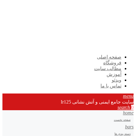
صفحه اصلی
فروشگاه
مطالب سایت
آموزش
ویدئو
تماس با ما
menu
سایت جامع ایمنی و آتش نشانی Ir125
search
0
home
صفحه نخست
bars
دسته بندی ها