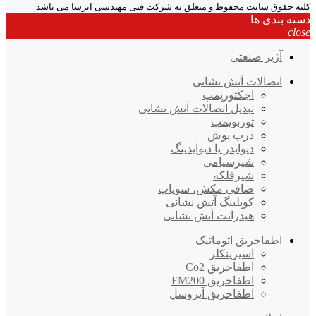
کلیه حقوق سایت محفوظ و متعلق به شرکت فنی مهندسی ایرسا می باشد
دسته بندی ها
close
آژیر صنعتی
اتصالات آتش نشانی
اجکتورپمپ
تبدیل اتصالات آتش نشانی
توربوپمپ
درب پوش
دیوایدر یا دیوایدینگ
شیرسیامی
شیرفلکه
صافی مکش، سوپاپ
کوپلینگ آتش نشانی
هیدرانت آتش نشانی
اطفاحریق اتوماتیک
اسپرینکلر
اطفاحریق Co2
اطفاحریق FM200
اطفاحریق آیروسل