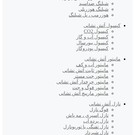
شیلنگ ضداسید
شیلنگ هوزریلی
هوزرمپ ، پل شیلنگ
کپسول آتش نشانی
کپسول CO2
کپسول آب و گاز
کپسول بیورسال
کپسول پودروگاز
مانیتور آتش نشانی
مانیتور آب و کف
مانیتور ثابت آتش نشانی
مانیتور جت مستر
مانیتور چرخدار آتش نشانی
مانیتور فوگ و جت
مانیتور مارپیچ آتش نشانی
نازل آتش نشانی
فوگ نازل
نازل اسپری ، مه پاش
نازل پرده آب
نازل تفنگی یا توربونازل
نازل شیردار