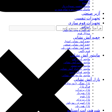
گازسنج
ماسک تنفسی سوپاپ دار
ماسک تنفسی نیم و تمام صورت
آژیر صنعتی
تجهیزات تنفسی
تجهیزات فوم سازی
اینداکتور
توربکس و مینی توربکس
موبایل فوم
جعبه آتش نشانی
جعبه آتش نشانی استیل
جعبه آتش نشانی صنعتی
جعبه آتش نشانی هوزریلی
فوم باکس
مانیتور آتش نشانی
مانیتور آب و کف
مانیتور ثابت آتش نشانی
مانیتور جت مستر
مانیتور چرخدار آتش نشانی
مانیتور فوگ و جت
مانیتور مارپیچ آتش نشانی
نازل آتش نشانی
نازل تفنگی یا توربونازل
فوگ نازل
نازل پرده آب
نازل شیردار
نازل فوم
نازل نیزه ای
نازل اسپری ، مه پاش
نازل هوزریلی
شیرهیدرانت ایستاده