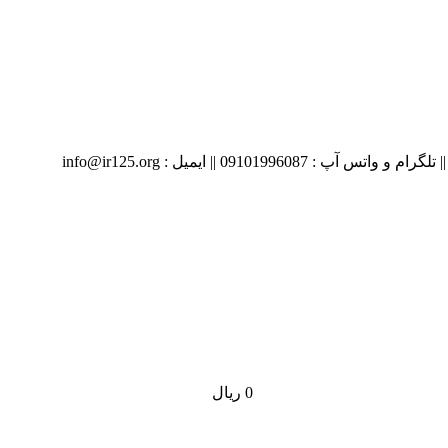
09 || ایمیل : info@ir125.org
0
ریال