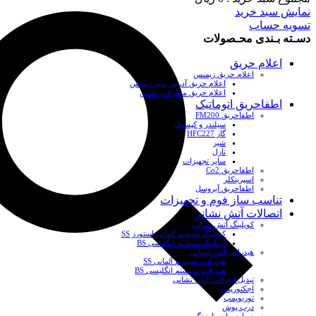
نمایش سبد خرید
تسویه حساب
دسـته بـندی محـصولات
اعلام حریق
اعلام حریق زیمنس
اعلام حریق آدرس پذیر زیمنس
اعلام حریق متعارف زیمنس
اطفاحریق اتوماتیک
اطفاحریق FM200
سیلندر و کپسول
گاز HFC227
شیر
نازل
سایر تجهیزات
اطفاحریق Co2
اسپرینکلر
اطفاحریق آیروسل
تناسب ساز فوم و تجهیزات
اتصالات آتش نشانی
کوپلینگ آتش نشانی
کوپلینگ سیستم آلمانی استورز SS
کوپلینگ سیستم انگلیسی BS
هیدرانت آتش نشانی
هیدرانت سیستم آلمانی SS
هیدرانت سیستم انگلیسی BS
تبدیل اتصالات آتش نشانی
اجکتورپمپ
توربوپمپ
درب پوش