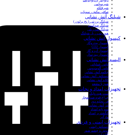
دیوایدر یا دیوایدینگ
شیرسیامی
شیرفلکه
صافی مکش، سوپاپ
شیلنگ آتش نشانی
شیلنگ برزنتی ( نخ پرلون )
شیلنگ ضداسید
شیلنگ هوزریلی
هوزرمپ ، پل شیلنگ
کپسول آتش نشانی
کپسول پودروگاز
کپسول CO2
کپسول آب و گاز
کپسول بیورسال
البسه آتش نشانی
لباس عملیاتی
لباس آلومنیومی
چکمه آتش نشانی
دستکش آتش نشانی
کلاه آتش نشانی
هود یا مقنعه
تجهیزات امداد و نجات
ست هیدرولیک
چراغ قوه ضدانفجار
فن تخلیه دود
تبر آتش نشانی
سه پایه امداد
انگشتربر امداد
مارگیر
تجهیزات ایمنی و فردی
دستکش ایمنی
دوش و چشم شور
کلاه ایمنی