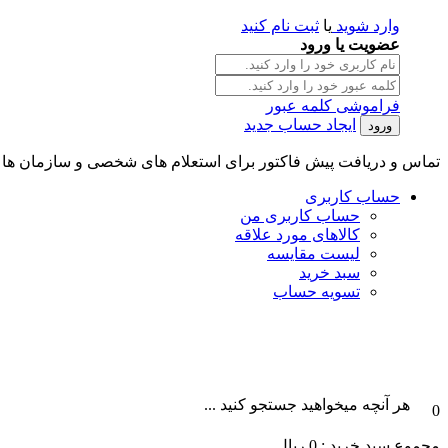
وارد شوید
یا
ثبت نام کنید
عضویت یا ورود
فراموشی کلمه عبور
ایجاد حساب جدید
تماس و دریافت پیش فاکتور برای استعلام های شخصی و سازمان ها || تلگرام و واتس آپ : 101996087
حساب کاربری
حساب کاربری من
کالاهای مورد علاقه
لیست مقایسه
سبد خرید
تسویه حساب
هر آنچه میخواهید جستجو کنید ...
0
مجموع سبد خرید :
0
ریال