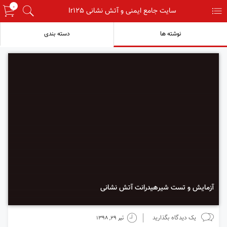
0
menu
سایت جامع ایمنی و آتش نشانی Ir125
search
نوشته ها
دسته بندی
آزمایش و تست شیرهیدرانت آتش نشانی
chats
time
یک دیدگاه بگذارید
تیر 29, 1398