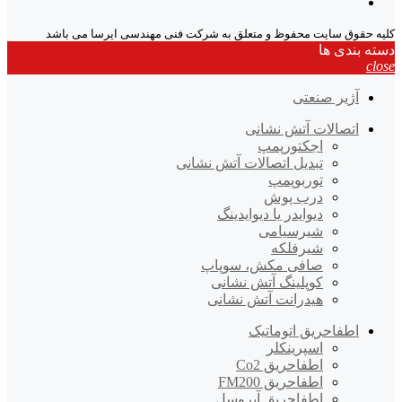
کلیه حقوق سایت محفوظ و متعلق به شرکت فنی مهندسی ایرسا می باشد
دسته بندی ها
close
آژیر صنعتی
اتصالات آتش نشانی
اجکتورپمپ
تبدیل اتصالات آتش نشانی
توربوپمپ
درب پوش
دیوایدر یا دیوایدینگ
شیرسیامی
شیرفلکه
صافی مکش، سوپاپ
کوپلینگ آتش نشانی
هیدرانت آتش نشانی
اطفاحریق اتوماتیک
اسپرینکلر
اطفاحریق Co2
اطفاحریق FM200
اطفاحریق آیروسل