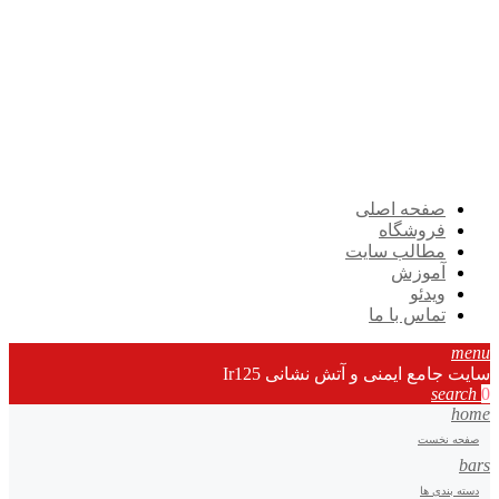
صفحه اصلی
فروشگاه
مطالب سایت
آموزش
ویدئو
تماس با ما
menu
سایت جامع ایمنی و آتش نشانی Ir125
search
0
home
صفحه نخست
bars
دسته بندی ها