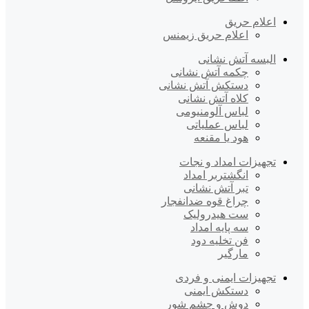
اعلام حریق
اعلام حریق زیمنس
البسه آتش نشانی
چکمه آتش نشانی
دستکش آتش نشانی
کلاه آتش نشانی
لباس آلومنیومی
لباس عملیاتی
هود یا مقنعه
تجهیزات امداد و نجات
انگشتربر امداد
تبر آتش نشانی
چراغ قوه ضدانفجار
ست هیدرولیک
سه پایه امداد
فن تخلیه دود
مارگیر
تجهیزات ایمنی و فردی
دستکش ایمنی
دوش و چشم شور