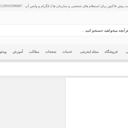
فاکتور برای استعلام های شخصی و سازمان ها || تلگرام و واتس آپ : 09101996087 || ایمیل : info@ir125.org
ی
فروشگاه
مجله اینترنتی
خدمات
صفحات
مطالب
آموزش
ویدئو