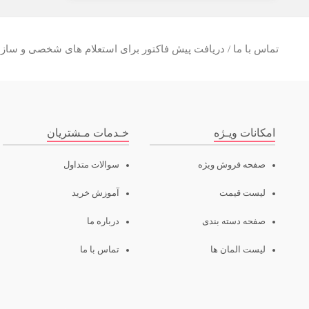
تماس با ما / دریافت پیش فاکتور برای استعلام های شخصی و سازما
امکانات ویـژه
خـدمات مـشتریان
صفحه فروش ویژه
سوالات متداول
لیست قیمت
آموزش خرید
صفحه دسته بندی
درباره ما
لیست المان ها
تماس با ما