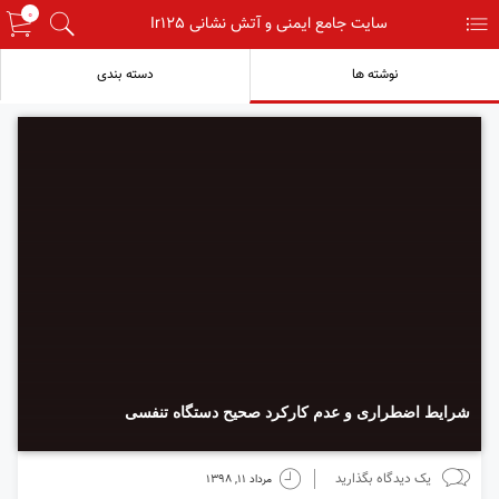
0
menu
سایت جامع ایمنی و آتش نشانی Ir125
search
نوشته ها
دسته بندی
شرایط اضطراری و عدم کارکرد صحیح دستگاه تنفسی
chats
time
یک دیدگاه بگذارید
مرداد 11, 1398