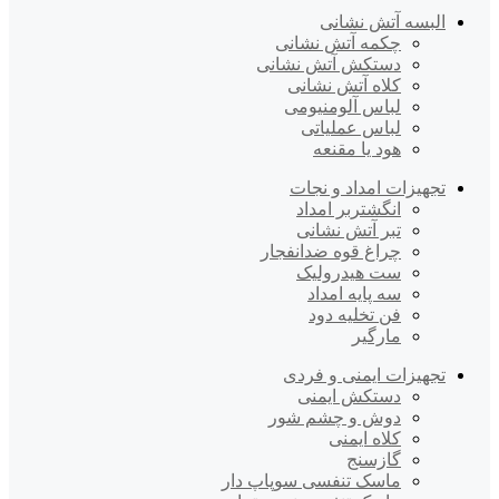
البسه آتش نشانی
چکمه آتش نشانی
دستکش آتش نشانی
کلاه آتش نشانی
لباس آلومنیومی
لباس عملیاتی
هود یا مقنعه
تجهیزات امداد و نجات
انگشتربر امداد
تبر آتش نشانی
چراغ قوه ضدانفجار
ست هیدرولیک
سه پایه امداد
فن تخلیه دود
مارگیر
تجهیزات ایمنی و فردی
دستکش ایمنی
دوش و چشم شور
کلاه ایمنی
گازسنج
ماسک تنفسی سوپاپ دار