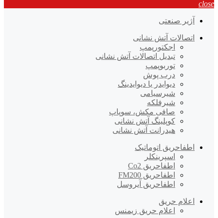
close
آژیر صنعتی
اتصالات آتش نشانی
اجکتورپمپ
تبدیل اتصالات آتش نشانی
توربوپمپ
درب پوش
دیوایدر یا دیوایدینگ
شیرسیامی
شیرفلکه
صافی مکش، سوپاپ
کوپلینگ آتش نشانی
هیدرانت آتش نشانی
اطفاحریق اتوماتیک
اسپرینکلر
اطفاحریق Co2
اطفاحریق FM200
اطفاحریق آیروسل
اعلام حریق
اعلام حریق زیمنس