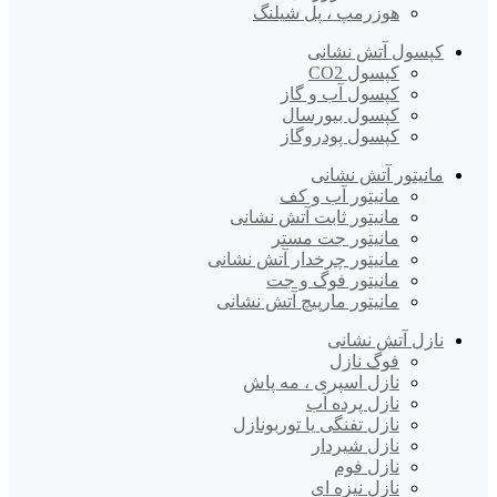
هوزرمپ ، پل شیلنگ
کپسول آتش نشانی
کپسول CO2
کپسول آب و گاز
کپسول بیورسال
کپسول پودروگاز
مانیتور آتش نشانی
مانیتور آب و کف
مانیتور ثابت آتش نشانی
مانیتور جت مستر
مانیتور چرخدار آتش نشانی
مانیتور فوگ و جت
مانیتور مارپیچ آتش نشانی
نازل آتش نشانی
فوگ نازل
نازل اسپری ، مه پاش
نازل پرده آب
نازل تفنگی یا توربونازل
نازل شیردار
نازل فوم
نازل نیزه ای