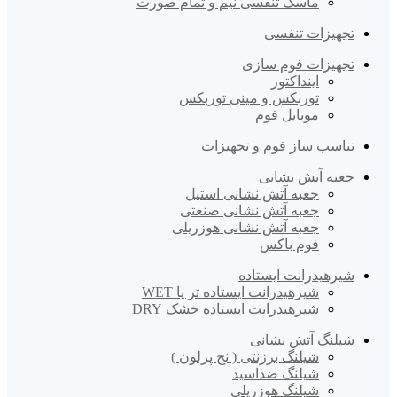
ماسک تنفسی نیم و تمام صورت
تجهیزات تنفسی
تجهیزات فوم سازی
اینداکتور
توربکس و مینی توربکس
موبایل فوم
تناسب ساز فوم و تجهیزات
جعبه آتش نشانی
جعبه آتش نشانی استیل
جعبه آتش نشانی صنعتی
جعبه آتش نشانی هوزریلی
فوم باکس
شیرهیدرانت ایستاده
شیرهیدرانت ایستاده تر یا WET
شیرهیدرانت ایستاده خشک DRY
شیلنگ آتش نشانی
شیلنگ برزنتی ( نخ پرلون )
شیلنگ ضداسید
شیلنگ هوزریلی