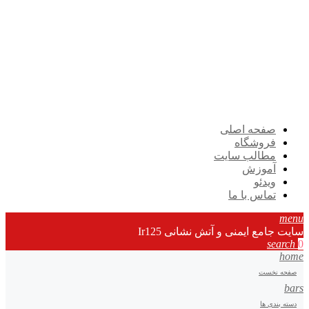
صفحه اصلی
فروشگاه
مطالب سایت
آموزش
ویدئو
تماس با ما
menu
سایت جامع ایمنی و آتش نشانی Ir125
search
0
home
صفحه نخست
bars
دسته بندی ها