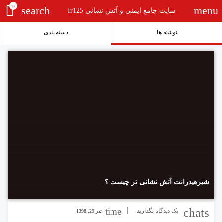
0
search
menu
سایت جامع ایمنی و آتش نشانی Ir125
نوشته ها
دسته بندی
شیرهیدرانت آتش نشانی تر چیست ؟
chats
time
یک دیدگاه بگذارید
تیر 29, 1398