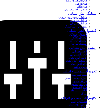
دیوایدر یا دیوایدینگ
شیرسیامی
شیرفلکه
صافی مکش، سوپاپ
شیلنگ آتش نشانی
شیلنگ برزنتی ( نخ پرلون )
شیلنگ ضداسید
شیلنگ هوزریلی
هوزرمپ ، پل شیلنگ
کپسول آتش نشانی
کپسول پودروگاز
کپسول CO2
کپسول آب و گاز
کپسول بیورسال
البسه آتش نشانی
لباس عملیاتی
لباس آلومنیومی
چکمه آتش نشانی
دستکش آتش نشانی
کلاه آتش نشانی
هود یا مقنعه
تجهیزات امداد و نجات
ست هیدرولیک
چراغ قوه ضدانفجار
فن تخلیه دود
تبر آتش نشانی
سه پایه امداد
انگشتربر امداد
مارگیر
تجهیزات ایمنی و فردی
دستکش ایمنی
دوش و چشم شور
کلاه ایمنی