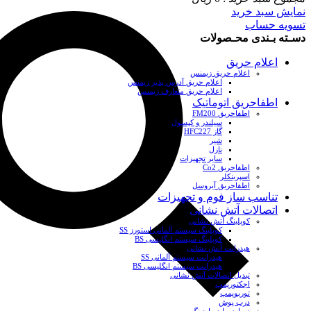
نمایش سبد خرید
تسویه حساب
دسـته بـندی محـصولات
اعلام حریق
اعلام حریق زیمنس
اعلام حریق آدرس پذیر زیمنس
اعلام حریق متعارف زیمنس
اطفاحریق اتوماتیک
اطفاحریق FM200
سیلندر و کپسول
گاز HFC227
شیر
نازل
سایر تجهیزات
اطفاحریق Co2
اسپرینکلر
اطفاحریق آیروسل
تناسب ساز فوم و تجهیزات
اتصالات آتش نشانی
کوپلینگ آتش نشانی
کوپلینگ سیستم آلمانی استورز SS
کوپلینگ سیستم انگلیسی BS
هیدرانت آتش نشانی
هیدرانت سیستم آلمانی SS
هیدرانت سیستم انگلیسی BS
تبدیل اتصالات آتش نشانی
اجکتورپمپ
توربوپمپ
درب پوش