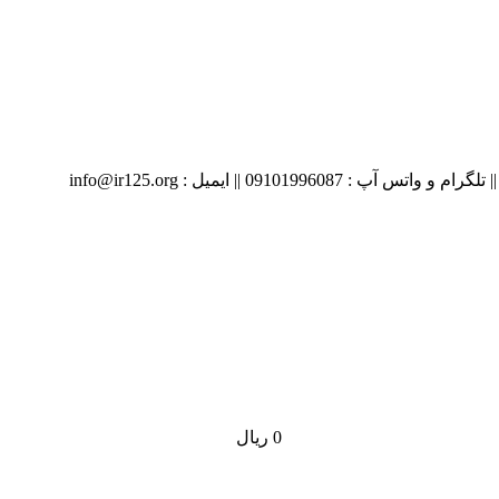
09 || ایمیل : info@ir125.org
0
ریال