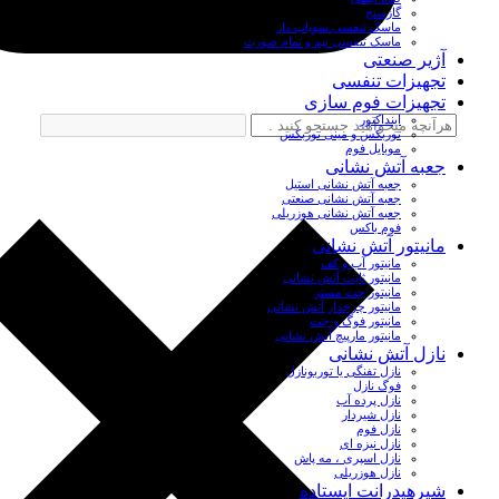
گازسنج
ماسک تنفسی سوپاپ دار
ماسک تنفسی نیم و تمام صورت
آژیر صنعتی
تجهیزات تنفسی
تجهیزات فوم سازی
اینداکتور
توربکس و مینی توربکس
موبایل فوم
جعبه آتش نشانی
جعبه آتش نشانی استیل
جعبه آتش نشانی صنعتی
جعبه آتش نشانی هوزریلی
فوم باکس
مانیتور آتش نشانی
مانیتور آب و کف
مانیتور ثابت آتش نشانی
مانیتور جت مستر
مانیتور چرخدار آتش نشانی
مانیتور فوگ و جت
مانیتور مارپیچ آتش نشانی
نازل آتش نشانی
نازل تفنگی یا توربونازل
فوگ نازل
نازل پرده آب
نازل شیردار
نازل فوم
نازل نیزه ای
نازل اسپری ، مه پاش
نازل هوزریلی
شیرهیدرانت ایستاده