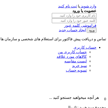
وارد شوید
یا
ثبت نام کنید
عضویت یا ورود
فراموشی کلمه عبور
ایجاد حساب جدید
تماس و دریافت پیش فاکتور برای استعلام های شخصی و سازمان ها || تلگرام و واتس آپ : 101996087
حساب کاربری
حساب کاربری من
کالاهای مورد علاقه
لیست مقایسه
سبد خرید
تسویه حساب
هر آنچه میخواهید جستجو کنید ...
0
مجموع سبد خرید :
0
ریال