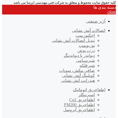
کلیه حقوق سایت محفوظ و متعلق به شرکت فنی مهندسی ایرسا می باشد
دسته بندی ها
close
آژیر صنعتی
اتصالات آتش نشانی
اجکتورپمپ
تبدیل اتصالات آتش نشانی
توربوپمپ
درب پوش
دیوایدر یا دیوایدینگ
شیرسیامی
شیرفلکه
صافی مکش، سوپاپ
کوپلینگ آتش نشانی
هیدرانت آتش نشانی
اطفاحریق اتوماتیک
اسپرینکلر
اطفاحریق Co2
اطفاحریق FM200
اطفاحریق آیروسل