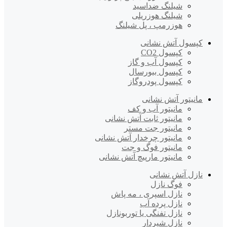
شیلنگ ضداسید
شیلنگ هوزریلی
هوزرمپ ، پل شیلنگ
کپسول آتش نشانی
کپسول CO2
کپسول آب و گاز
کپسول بیورسال
کپسول پودروگاز
مانیتور آتش نشانی
مانیتور آب و کف
مانیتور ثابت آتش نشانی
مانیتور جت مستر
مانیتور چرخدار آتش نشانی
مانیتور فوگ و جت
مانیتور مارپیچ آتش نشانی
نازل آتش نشانی
فوگ نازل
نازل اسپری ، مه پاش
نازل پرده آب
نازل تفنگی یا توربونازل
نازل شیردار