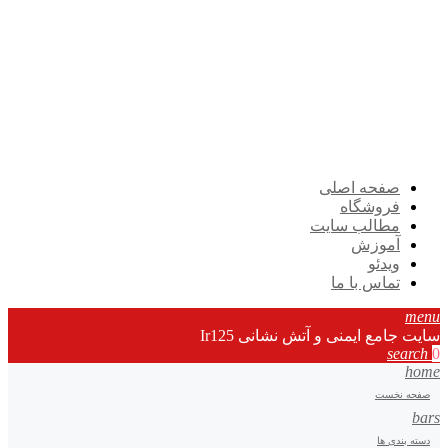
صفحه اصلی
فروشگاه
مطالب سایت
آموزش
ویدئو
تماس با ما
menu
سایت جامع ایمنی و آتش نشانی Ir125
search
0
home
صفحه نخست
bars
دسته بندی ها