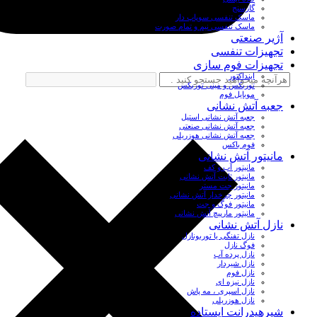
گازسنج
ماسک تنفسی سوپاپ دار
ماسک تنفسی نیم و تمام صورت
آژیر صنعتی
تجهیزات تنفسی
تجهیزات فوم سازی
اینداکتور
توربکس و مینی توربکس
موبایل فوم
جعبه آتش نشانی
جعبه آتش نشانی استیل
جعبه آتش نشانی صنعتی
جعبه آتش نشانی هوزریلی
فوم باکس
مانیتور آتش نشانی
مانیتور آب و کف
مانیتور ثابت آتش نشانی
مانیتور جت مستر
مانیتور چرخدار آتش نشانی
مانیتور فوگ و جت
مانیتور مارپیچ آتش نشانی
نازل آتش نشانی
نازل تفنگی یا توربونازل
فوگ نازل
نازل پرده آب
نازل شیردار
نازل فوم
نازل نیزه ای
نازل اسپری ، مه پاش
نازل هوزریلی
شیرهیدرانت ایستاده