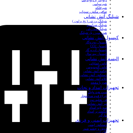
دیوایدر یا دیوایدینگ
شیرسیامی
شیرفلکه
صافی مکش، سوپاپ
شیلنگ آتش نشانی
شیلنگ برزنتی ( نخ پرلون )
شیلنگ ضداسید
شیلنگ هوزریلی
هوزرمپ ، پل شیلنگ
کپسول آتش نشانی
کپسول پودروگاز
کپسول CO2
کپسول آب و گاز
کپسول بیورسال
البسه آتش نشانی
لباس عملیاتی
لباس آلومنیومی
چکمه آتش نشانی
دستکش آتش نشانی
کلاه آتش نشانی
هود یا مقنعه
تجهیزات امداد و نجات
ست هیدرولیک
چراغ قوه ضدانفجار
فن تخلیه دود
تبر آتش نشانی
سه پایه امداد
انگشتربر امداد
مارگیر
تجهیزات ایمنی و فردی
دستکش ایمنی
دوش و چشم شور
کلاه ایمنی