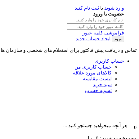
وارد شوید
یا
ثبت نام کنید
عضویت یا ورود
فراموشی کلمه عبور
ایجاد حساب جدید
تماس و دریافت پیش فاکتور برای استعلام های شخصی و سازمان ها || تلگرام و واتس آپ : 101996087
حساب کاربری
حساب کاربری من
کالاهای مورد علاقه
لیست مقایسه
سبد خرید
تسویه حساب
هر آنچه میخواهید جستجو کنید ...
0
مجموع سبد خرید :
0
ریال