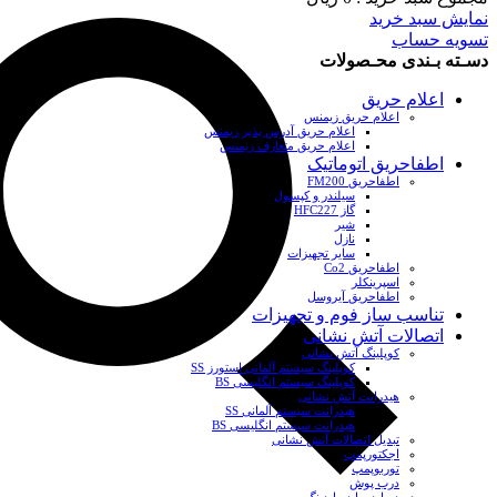
نمایش سبد خرید
تسویه حساب
دسـته بـندی محـصولات
اعلام حریق
اعلام حریق زیمنس
اعلام حریق آدرس پذیر زیمنس
اعلام حریق متعارف زیمنس
اطفاحریق اتوماتیک
اطفاحریق FM200
سیلندر و کپسول
گاز HFC227
شیر
نازل
سایر تجهیزات
اطفاحریق Co2
اسپرینکلر
اطفاحریق آیروسل
تناسب ساز فوم و تجهیزات
اتصالات آتش نشانی
کوپلینگ آتش نشانی
کوپلینگ سیستم آلمانی استورز SS
کوپلینگ سیستم انگلیسی BS
هیدرانت آتش نشانی
هیدرانت سیستم آلمانی SS
هیدرانت سیستم انگلیسی BS
تبدیل اتصالات آتش نشانی
اجکتورپمپ
توربوپمپ
درب پوش