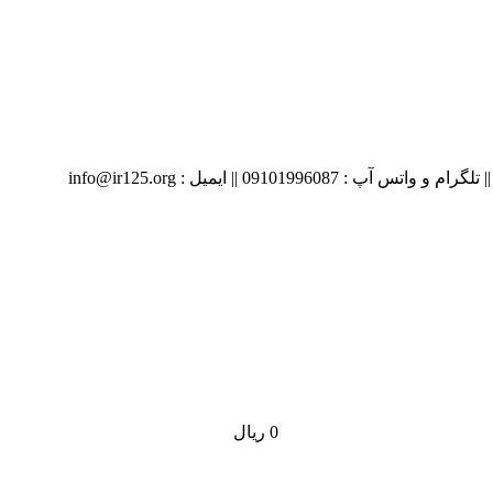
09 || ایمیل : info@ir125.org
0
ریال