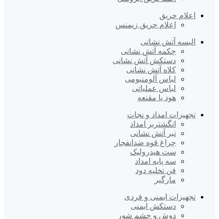
اعلام حریق
اعلام حریق زیمنس
البسه آتش نشانی
چکمه آتش نشانی
دستکش آتش نشانی
کلاه آتش نشانی
لباس آلومنیومی
لباس عملیاتی
هود یا مقنعه
تجهیزات امداد و نجات
انگشتربر امداد
تبر آتش نشانی
چراغ قوه ضدانفجار
ست هیدرولیک
سه پایه امداد
فن تخلیه دود
مارگیر
تجهیزات ایمنی و فردی
دستکش ایمنی
دوش و چشم شور