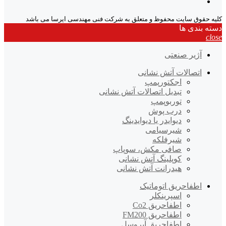
کلیه حقوق سایت محفوظ و متعلق به شرکت فنی مهندسی ایرسا می باشد
دسته بندی ها
close
آژیر صنعتی
اتصالات آتش نشانی
اجکتورپمپ
تبدیل اتصالات آتش نشانی
توربوپمپ
درب پوش
دیوایدر یا دیوایدینگ
شیرسیامی
شیرفلکه
صافی مکش، سوپاپ
کوپلینگ آتش نشانی
هیدرانت آتش نشانی
اطفاحریق اتوماتیک
اسپرینکلر
اطفاحریق Co2
اطفاحریق FM200
اطفاحریق آیروسل