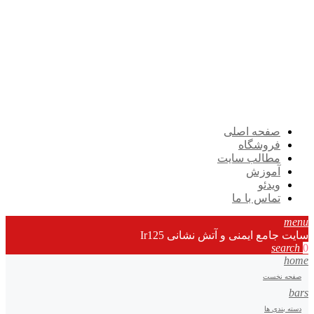
صفحه اصلی
فروشگاه
مطالب سایت
آموزش
ویدئو
تماس با ما
menu
سایت جامع ایمنی و آتش نشانی Ir125
search
0
home
صفحه نخست
bars
دسته بندی ها