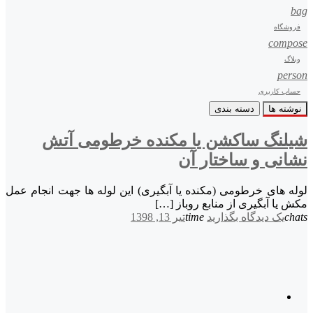
bag
فروشگاه
compose
وبلاگ
person
حساب کاربری
نوشته ها
دسته بندی
شیلنگ ساکشن یا مکنده خرطومی آتش
نشانی و ساختار آن
لوله های خرطومی (مکنده یا آبگیری) این لوله ها جهت انجام عمل
مکش یا آبگیری از منابع روباز […]
chats
یک دیدگاه بگذارید
time
تیر 13, 1398