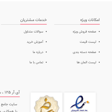
امکانات ویـژه
خـدمات مـشتریان
صفحه فروش ویژه
سوالات متداول
لیست قیمت
آموزش خرید
صفحه دسته بندی
درباره ما
لیست المان ها
تماس با ما
آی آر 125 ، سایت جامع در زمینه ایمنی و آتش نشانی
با همکاری م