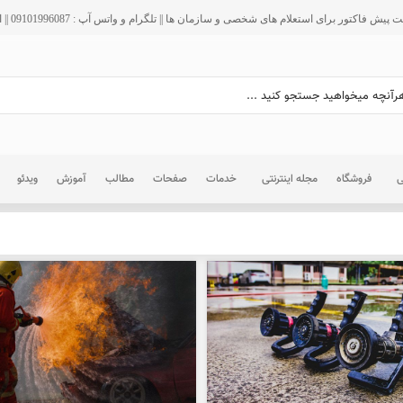
فاکتور برای استعلام های شخصی و سازمان ها || تلگرام و واتس آپ : 09101996087 || ایمیل : info@ir125.org
ی
فروشگاه
مجله اینترنتی
خدمات
صفحات
مطالب
آموزش
ویدئو